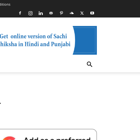
itions
य