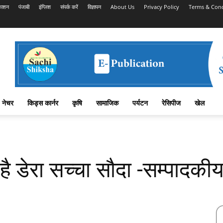
काशन
पंजाबी
इंग्लिश
संपर्क करें
विज्ञापन
About Us
Privacy Policy
Terms & Cond
नेचर
किड्स कार्नर
कृषि
सामाजिक
पर्यटन
रेसिपीज
खेल
है डेरा सच्चा सौदा -सम्पादकी