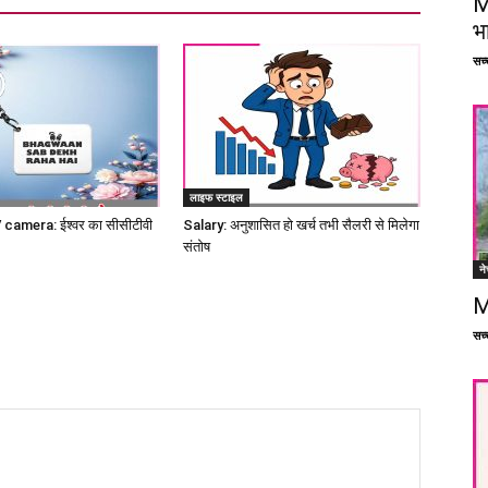
M
भ
सच्च
लाइफ स्टाइल
amera: ईश्वर का सीसीटीवी
Salary: अनुशासित हो खर्च तभी सैलरी से मिलेगा
संतोष
ने
M
सच्च