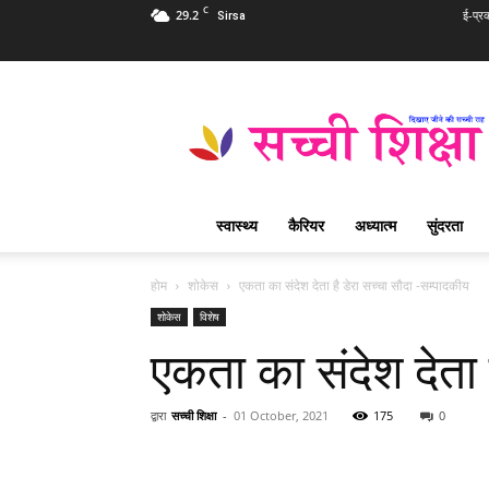
C
29.2
ई-प्र
Sirsa
Sachi
Shiksha
Hindi
–
सच्ची
शिक्षा
स्वास्थ्य
कैरियर
अध्यात्म
सुंदरता
प्रसिद्ध
आध्यात्मिक
पत्रिका
होम
शोकेस
एकता का संदेश देता है डेरा सच्चा सौदा -सम्पादकीय
शोकेस
विशेष
एकता का संदेश देता 
द्वारा
सच्ची शिक्षा
-
01 October, 2021
175
0