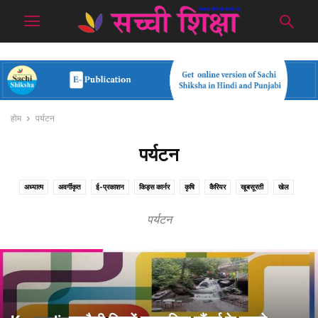
होम
पर्यटन
पर्यटन
अध्यात्म
अवर्गीकृत
ई-प्रकाशन
किड्स कार्नर
कृषि
कैरियर
खूबसूरती
खेल
नेचर
पर्यटन
फीचर
रेसिपीज
विशेष
वीमेन कॉर्नर
शोकेस
सामाजिक
सामान्य
पर्यटन
स्वास्थ्य