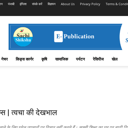
शन
पंजाबी
इंग्लिश
संपर्क करें
विज्ञापन
About Us
Privacy Policy
Terms & Condi
नेचर
किड्स कार्नर
कृषि
सामाजिक
पर्यटन
रेसिपीज
खेल
िप्स | त्वचा की देखभाल
लिए घरेलू उपचारों पर विचार नहीं करते हैं। सच्ची शिक्षा का घर पर ब्यूटी टिप्स