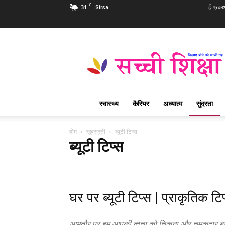
C
31
ई-प्रका
Sirsa
Sachi
Shiksha
Hindi
–
सच्ची
शिक्षा
स्वास्थ्य
कैरियर
अध्यात्म
सुंदरता
प्रसिद्ध
आध्यात्मिक
पत्रिका
होम
खूबसूरती
ब्यूटी टिप्स
ब्यूटी टिप्स
फैशन
ब्यूटी टिप्स
लाइफ स्टाइल
घर पर ब्यूटी टिप्स | प्राकृतिक ट
आमतौर पर हम आपकी त्वचा को चिकना और चमकदार बनाने के 