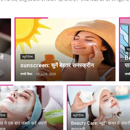
ब्य
ें
Be
ब्यूटी टिप्स
sunscreen: चुनें बेहतर सनस्क्रीन
पार
सच्ची शिक्षा
-
08 June, 2026
सच्ची
 टिप्स
ब्यूटी टिप्स
ाह में एक बार जरूर करें अपनी
Beauty Care: ब्यूटी केयर में जरूरी
भाल
सावधानी