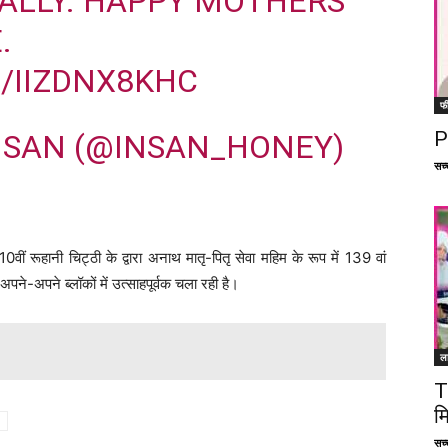
ALLY. HAPPY MOTHERS
.
/IIZDNX8KHC
फ
P
NSAN (@INSAN_HONEY)
सच्च
10वीं रूहानी चिट्ठी के द्वारा अनाथ मातृ-पितृ सेवा महिम के रूप में 139 वां
ने-अपने ब्लॉकों में उत्साहपूर्वक चला रही है।
ल
T
म
सच्च