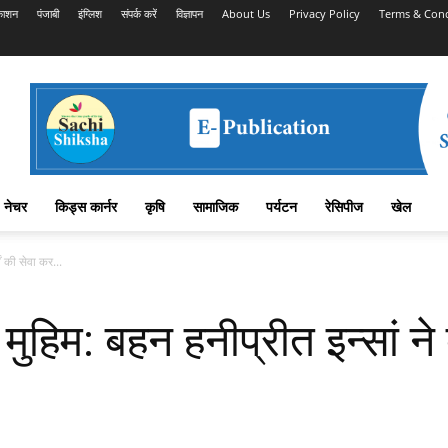
काशन
पंजाबी
इंग्लिश
संपर्क करें
विज्ञापन
About Us
Privacy Policy
Terms & Cond
नेचर
किड्स कार्नर
कृषि
सामाजिक
पर्यटन
रेसिपीज
खेल
ों की सेवा कर...
ुहिम: बहन हनीप्रीत इन्सां ने ब