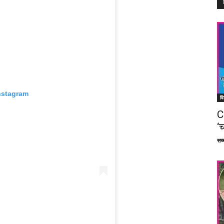
nstagram
वि
C
‘च
सच्च