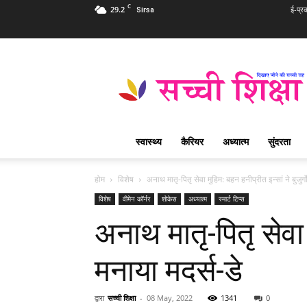
C
29.2
ई-प्र
Sirsa
Sachi
Shiksha
Hindi
–
सच्ची
शिक्षा
स्वास्थ्य
कैरियर
अध्यात्म
सुंदरता
प्रसिद्ध
आध्यात्मिक
पत्रिका
होम
विशेष
अनाथ मातृ-पितृ सेवा मुहिम: बहन हनीप्रीत इन्सां ने बुजुर्ग
विशेष
वीमेन कॉर्नर
शोकेस
अध्यात्म
स्मार्ट टिप्स
अनाथ मातृ-पितृ सेवा म
मनाया मदर्स-डे
द्वारा
सच्ची शिक्षा
-
08 May, 2022
1341
0