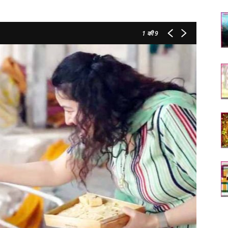
1
की 9