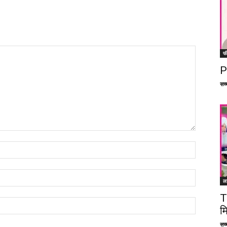
फ
P
सच्च
ल
T
म
सच्च