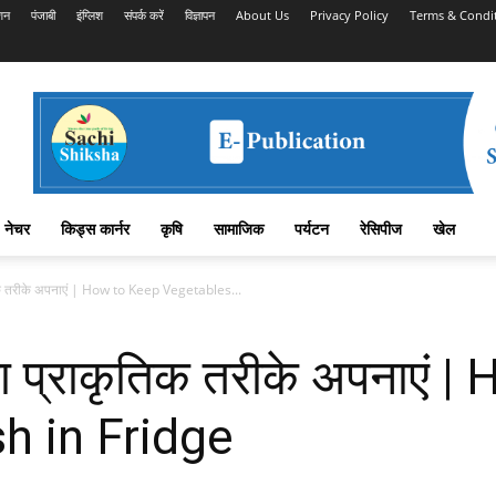
शन
पंजाबी
इंग्लिश
संपर्क करें
विज्ञापन
About Us
Privacy Policy
Terms & Condi
नेचर
किड्स कार्नर
कृषि
सामाजिक
पर्यटन
रेसिपीज
खेल
ृतिक तरीके अपनाएं | How to Keep Vegetables...
ाजा प्राकृतिक तरीके अपनाएं
h in Fridge