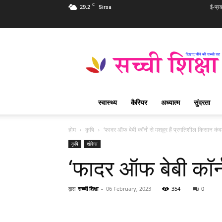
C
29.2
ई-प्र
Sirsa
Sachi
Shiksha
Hindi
–
सच्ची
शिक्षा
स्वास्थ्य
कैरियर
अध्यात्म
सुंदरता
प्रसिद्ध
आध्यात्मिक
पत्रिका
होम
कृषि
‘फादर ऑफ बेबी कॉर्न’ से मशहूर हैं प्रगतिशील किसान कंव
कृषि
शोकेस
‘फादर ऑफ बेबी कॉर्न
द्वारा
सच्ची शिक्षा
-
06 February, 2023
354
0