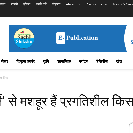
काशन
पंजाबी
इंग्लिश
संपर्क करें
विज्ञापन
About Us
Privacy Policy
Terms & Cond
नेचर
किड्स कार्नर
कृषि
सामाजिक
पर्यटन
रेसिपीज
खेल
ल सिंह
’ से मशहूर हैं प्रगतिशील कि