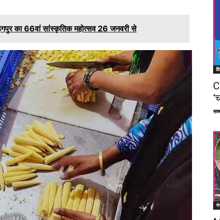
गपुर का 66वां सांस्कृतिक महोत्सव 26 जनवरी से
वि
C
‘च
सच्च
ने