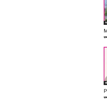
ने
M
सच्च
फ
P
सच्च