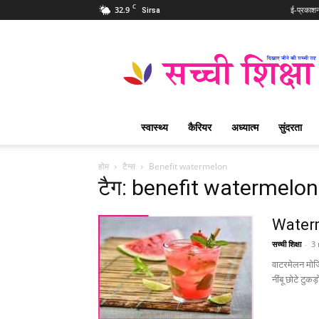
C
32.9
ई-प्रकाश
Sirsa
Sachi
Shiksha
Hindi
–
सच्ची
शिक्षा
स्वास्थ्य
कैरियर
अध्यात्म
सुंदरता
प्रसिद्ध
आध्यात्मिक
पत्रिका
होम
टैग्स
Benefit watermelon
टैग: benefit watermelon
Waterm
सच्ची शिक्षा
-
3
वाटरमेलन मोज
नींबू छोटे टुकड़