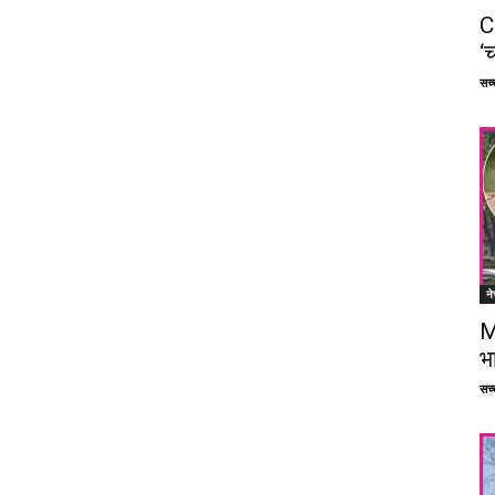
C
‘च
सच्च
ने
M
भ
सच्च