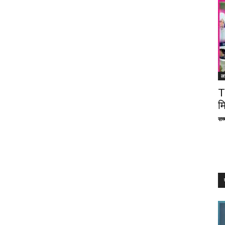
ल
T
म
सच्च