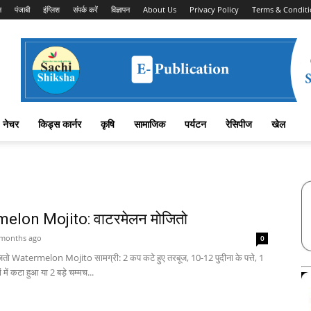
न
पंजाबी
इंग्लिश
संपर्क करें
विज्ञापन
About Us
Privacy Policy
Terms & Conditi
नेचर
किड्स कार्नर
कृषि
सामाजिक
पर्यटन
रेसिपीज
खेल
elon Mojito: वाटरमेलन मोजितो
 months ago
0
ितो Watermelon Mojito सामग्री: 2 कप कटे हुए तरबूज, 10-12 पुदीना के पत्ते, 1
ों में कटा हुआ या 2 बड़े चम्मच...