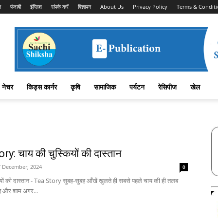
न
पंजाबी
इंग्लिश
संपर्क करें
विज्ञापन
About Us
Privacy Policy
Terms & Conditi
नेचर
किड्स कार्नर
कृषि
सामाजिक
पर्यटन
रेसिपीज
खेल
ry: चाय की चुस्कियों की दास्तान
7 December, 2024
0
यों की दास्तान - Tea Story सुबह-सुबह आँखें खुलते ही सबसे पहले चाय की ही तलब
ह और शाम अगर...