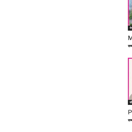
ने
M
सच्च
फ
P
सच्च