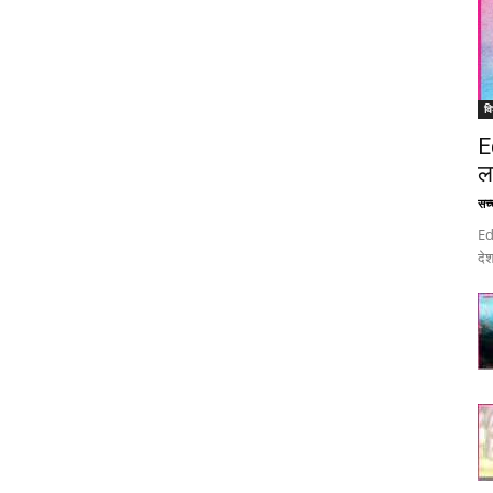
वि
E
ल
सच्च
Ed
देश