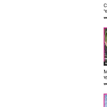
C
‘च
सच्च
ने
M
भ
सच्च