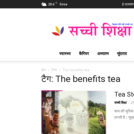
C
28.6
ई-प्रकाश
Sirsa
Sachi
Shiksha
Hindi
–
सच्ची
शिक्षा
स्वास्थ्य
कैरियर
अध्यात्म
सुंदरता
प्रसिद्ध
आध्यात्मिक
पत्रिका
होम
टैग्स
The benefits tea
टैग: The benefits tea
Tea Sto
सच्ची शिक्षा
-
2
चाय की चुस्कि
लगती है। सुब