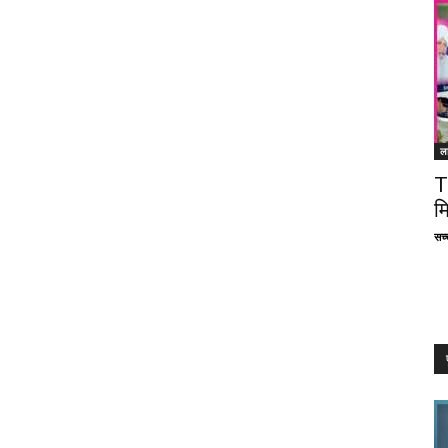
ल
T
म
सच्च