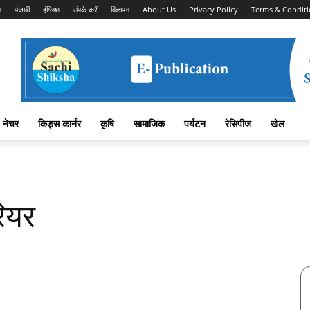
न
पंजाबी
इंग्लिश
संपर्क करें
विज्ञापन
About Us
Privacy Policy
Terms & Conditi
नेचर
किड्स कार्नर
कृषि
सामाजिक
पर्यटन
रेसिपीज
खेल
रियर
Facebook
X
Linkedin
Pinterest