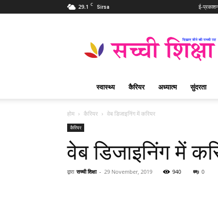
C
29.1
ई-प्रकाश
Sirsa
Sachi
Shiksha
Hindi
–
सच्ची
शिक्षा
स्वास्थ्य
कैरियर
अध्यात्म
सुंदरता
प्रसिद्ध
आध्यात्मिक
पत्रिका
होम
कैरियर
वेब डिजाइनिंग में करियर
कैरियर
वेब डिजाइनिंग में क
द्वारा
सच्ची शिक्षा
-
29 November, 2019
940
0
WhatsApp
Share