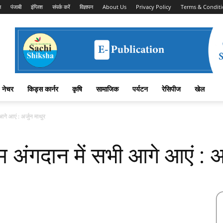
न
पंजाबी
इंग्लिश
संपर्क करें
विज्ञापन
About Us
Privacy Policy
Terms & Conditi
नेचर
किड्स कार्नर
कृषि
सामाजिक
पर्यटन
रेसिपीज
खेल
गे आएं : अर्जुन माथुर
 अंगदान में सभी आगे आएं : अर
Facebook
X
Linkedin
Pinterest