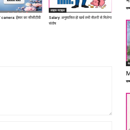
भ
सच्च
लाइफ स्टाइल
amera: ईश्वर का सीसीटीवी
Salary: अनुशासित हो खर्च तभी सैलरी से मिलेगा
संतोष
ने
M
सच्च