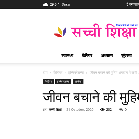
C
29.6
ई-प्रकाश
Sirsa
Sachi
Shiksha
Hindi
–
सच्ची
शिक्षा
स्वास्थ्य
कैरियर
अध्यात्म
सुंदरता
प्रसिद्ध
आध्यात्मिक
पत्रिका
होम
कैरियर
इन्स्पिरेशन्स
जीवन बचाने की मुहिम अंगदान में सभी आ
कैरियर
इन्स्पिरेशन्स
शोकेस
जीवन बचाने की मुहिम
द्वारा
सच्ची शिक्षा
-
31 October, 2020
202
0
WhatsApp
Share