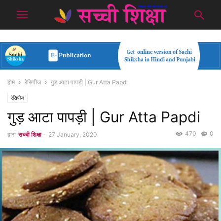
होम
रेसिपीज
गुड़ आटा पापड़ी | Gur Atta Papdi
रेसिपीज
गुड़ आटा पापड़ी | Gur Atta Papdi
470
0
द्वारा
सच्ची शिक्षा
-
27 January, 2020