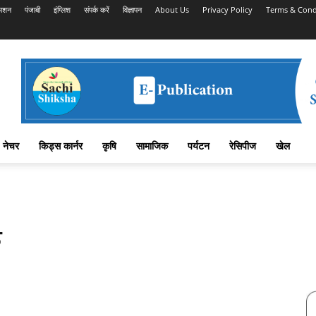
काशन
पंजाबी
इंग्लिश
संपर्क करें
विज्ञापन
About Us
Privacy Policy
Terms & Cond
नेचर
किड्स कार्नर
कृषि
सामाजिक
पर्यटन
रेसिपीज
खेल
क