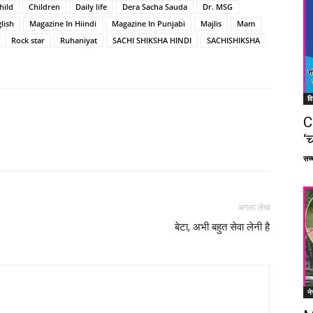
hild
Children
Daily life
Dera Sacha Sauda
Dr. MSG
lish
Magazine In Hiindi
Magazine In Punjabi
Majlis
Mam
Rock star
Ruhaniyat
SACHI SHIKSHA HINDI
SACHISHIKSHA
वि
C
‘च
Facebook
X
Linkedin
Pinterest
सच्च
अगला लेख
बेटा, अभी बहुत सेवा लेनी है
ने