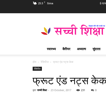
C
25.5
ई-प्र
Sirsa
Sachi
Shiksha
Hindi
–
सच्ची
शिक्षा
स्वास्थ्य
कैरियर
अध्यात्म
सुंदरता
प्रसिद्ध
आध्यात्मिक
पत्रिका
होम
रेसिपीज
फ्रूट एंड नट्स केक
रेसिपीज
फ्रूट एंड नट्स के
द्वारा
सच्ची शिक्षा
-
23 October, 2017
231
0