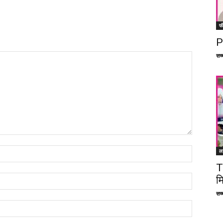
फ
P
सच्च
ल
T
म
सच्च