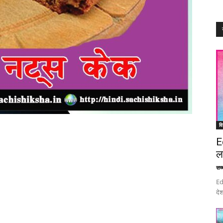
वि
E
ल
सच्च
Ed
देश