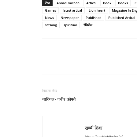
टैग्स
Anmol vachan
Artical
Book
Books
C
Games
latest artical
Lion heart
Magazine In Eng
News
Newspaper
Published
Published Artical
satsang
spiritual
रेसिपीज
WhatsApp
Share
पिछला लेख
नारियल- पनीर कोफ्ते
सच्ची शिक्षा
https://sachishiksha.in/