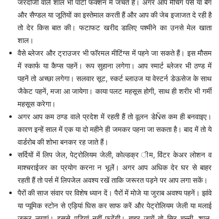
जरदोजी वाले शाल भी पार्टी फंक्शन में जंचते हैं। अगर आप मैचिंग पर्स या बैग
और सैण्डल या जूतियों का इस्तेमाल करती हैं और आप की जेब इजाजत दे रही है
तो देर किस बात की। फटाफट खरीद डालिए पश्मीने का उनसे मेल खाता
शाल।
वैसे ब्लेजर और ट्राउजर भी फॉरमल मीटिंग्स में पहने जा सकते हैं। इस मौसम
में स्कार्फ या कैप्स पहनें। रूप सुहाना लगेगा। आप स्मार्ट ब्लेजर भी ठण्ड में
पहनें तो अच्छा लगेगा। सलवार सूट, स्कर्ट ब्लाउज या वेस्टर्न डेऊसेज के साथ
जैकेट पहनें, मजा आ जायेगा। काया पलट महसूस होगी, साथ ही शरीर भी गर्मी
महसूस करेगा।
अगर आप कम ठण्ड वाले प्रदेश में रहती हैं तो वूलन डेÑस कम ही बनवाइए।
कारण इन्हें साल में एक या दो महीने ही जमकर पहना जा सकता है। बाद में तो ये
वार्डरोब की शोभा बनकर रह जाते हैं।
सर्दियों में लिप जेल, पेट्रोलियम जेली, कोल्डक्र ीम, विंटर केअर लोशन व
माश्चराईजर का प्रयोग करना न भूलें। अगर आप अधिक देर घर से बाहर
रहती हैं तो पर्स में लिपजेल अवश्य रखें ताकि जरूरत पड़ने पर आप लगा सकें।
पैरों की साज संवार पर विशेष ध्यान दें। पैरों में मोजे या जुराब अवश्य पहनें। झांवे
या प्यूमिक स्टोन से एड़ियां घिस कर साफ करें और पेट्रोलियम जेली या मलाई
जरूर लगाएं। इससे एड़ियां नहीं फटेंगी। बाहर जायें तो सिर चुन्नी, शाल,