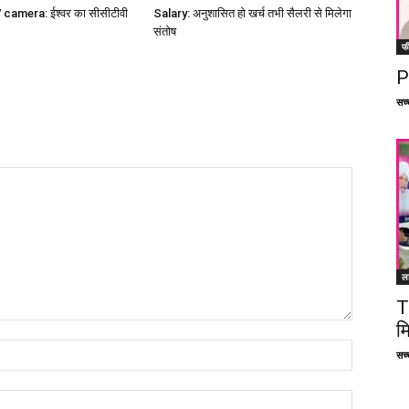
amera: ईश्वर का सीसीटीवी
Salary: अनुशासित हो खर्च तभी सैलरी से मिलेगा
संतोष
फ
P
सच्च
ल
T
म
सच्च