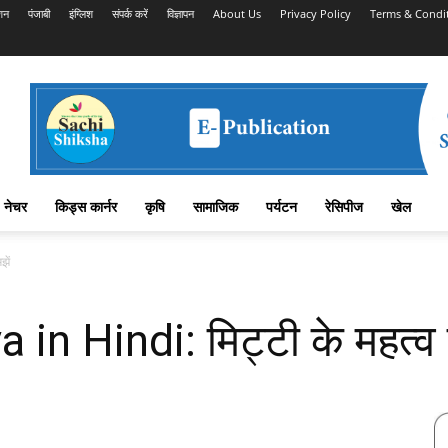
शन
पंजाबी
इंग्लिश
संपर्क करें
विज्ञापन
About Us
Privacy Policy
Terms & Condi
नेचर
किड्स कार्नर
कृषि
सामाजिक
पर्यटन
रेसिपीज
खेल
झें
in Hindi: मिट्टी के महत्व 