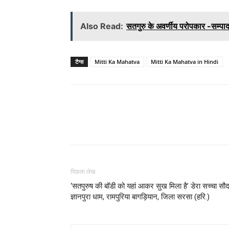
Also Read:
सतगुरु के अवर्णीय परोपकार -सम्प
टैग्स
Mitti Ka Mahatva
Mitti Ka Mahatva in Hindi
WhatsApp
Share
पिछला लेख
‘सतपुरुष की बॉडी को यहां आकर सुख मिला है’ डेरा सच्चा सौद
ज्ञानपुरा धाम, रामपुरिया बागड़ियान, जिला सरसा (हरि.)