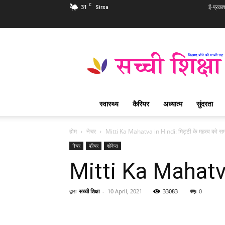
C
31
ई-प्रका
Sirsa
Sachi
Shiksha
Hindi
–
सच्ची
शिक्षा
स्वास्थ्य
कैरियर
अध्यात्म
सुंदरता
प्रसिद्ध
आध्यात्मिक
पत्रिका
होम
नेचर
Mitti Ka Mahatva in Hindi: मिट्टी के महत्व को सम
नेचर
फीचर
शोकेस
Mitti Ka Mahatva 
द्वारा
सच्ची शिक्षा
-
10 April, 2021
33083
0