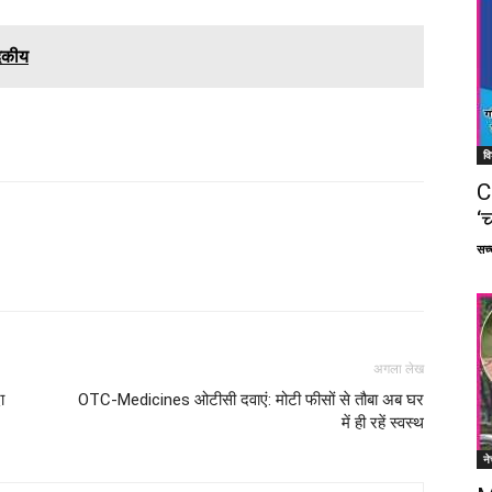
ादकीय
वि
C
‘च
सच्च
Facebook
X
Linkedin
Pinterest
अगला लेख
ा
OTC-Medicines ओटीसी दवाएं: मोटी फीसों से तौबा अब घर
में ही रहें स्वस्थ
ने