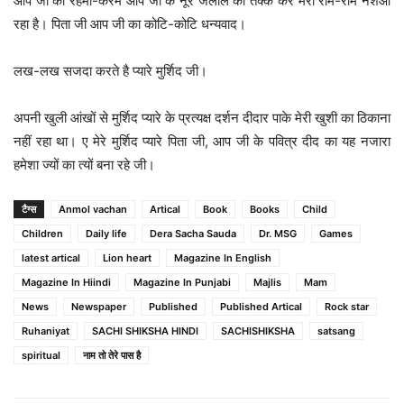
आप जी का रहमो-करम आप जी के नूरे जलाल को तक्क कर मेरा रोम-रोम नशेआ
रहा है। पिता जी आप जी का कोटि-कोटि धन्यवाद।
लख-लख सजदा करते है प्यारे मुर्शिद जी।
अपनी खुली आंखों से मुर्शिद प्यारे के प्रत्यक्ष दर्शन दीदार पाके मेरी खुशी का ठिकाना
नहीं रहा था। ए मेरे मुर्शिद प्यारे पिता जी, आप जी के पवित्र दीद का यह नजारा
हमेशा ज्यों का त्यों बना रहे जी।
टैग्स
Anmol vachan
Artical
Book
Books
Child
Children
Daily life
Dera Sacha Sauda
Dr. MSG
Games
latest artical
Lion heart
Magazine In English
Magazine In Hiindi
Magazine In Punjabi
Majlis
Mam
News
Newspaper
Published
Published Artical
Rock star
Ruhaniyat
SACHI SHIKSHA HINDI
SACHISHIKSHA
satsang
spiritual
नाम तो तेरे पास है