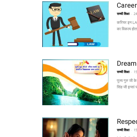
Career
सच्ची शिक्षा
-
24
करियर इन LAW 
का विकल्प होता
Dreamin
सच्ची शिक्षा
-
15
पूज्य गुरु जी 
सिंह जी इन्सां
Respect:
सच्ची शिक्षा
-
15