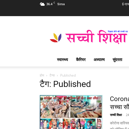
C
36.4
ई-प्र
Sirsa
Sachi
Shiksha
Hindi
–
सच्ची
शिक्षा
स्वास्थ्य
कैरियर
अध्यात्म
सुंदरता
प्रसिद्ध
आध्यात्मिक
पत्रिका
होम
टैग्स
Published
टैग: Published
Corona W
सच्चा स
सच्ची शिक्षा
-
24
कोरोना वारिय