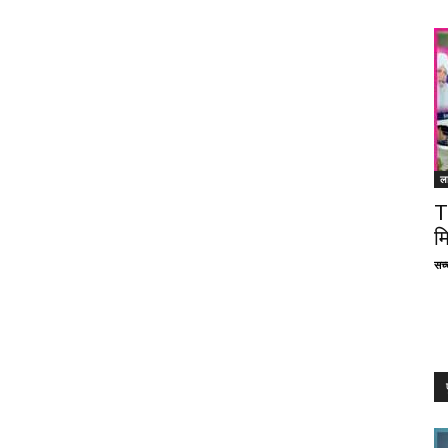
ल
T
म
सच्च