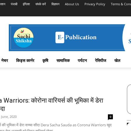
काशन
पंजाबी
इंग्लिश
संपर्क करें
विज्ञापन
About Us
Privacy Policy
Terms & Cond
नेचर
किड्स कार्नर
कृषि
सामाजिक
पर्यटन
रेसिपीज
खेल
arriors: कोरोना वारियर्स की भूमिका में डेरा
ौदा
 June, 2020
0
र्स की भूमिका में डेरा सच्चा सौदा Dera Sacha Sauda as Corona Warriors खुद