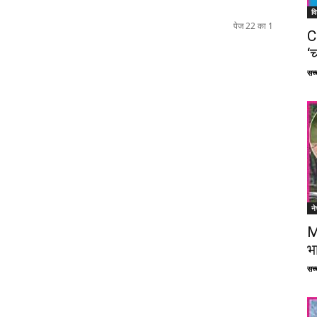
वि
पेज 22 का 1
C
‘च
सच्च
ने
M
भ
सच्च