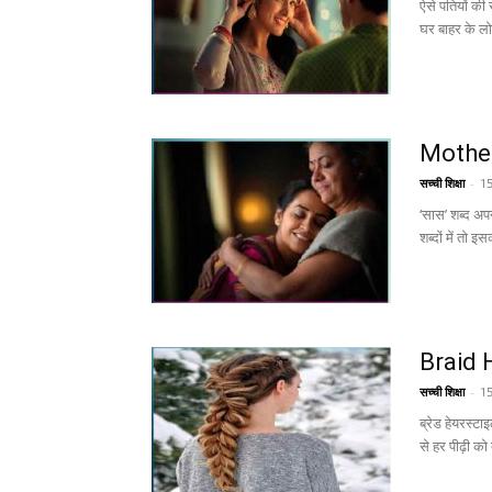
ऐसे पतियों की
घर बाहर के लोग
Mother 
सच्ची शिक्षा
-
15
‘सास’ शब्द अप
शब्दों में तो इ
Braid Ha
सच्ची शिक्षा
-
15
ब्रेड हेयरस्
से हर पीढ़ी को 