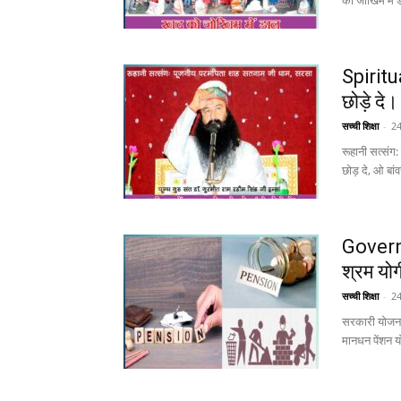
को जोखिम में ड
Spiritua
छोड़े दे। 
सच्ची शिक्षा
-
24
रूहानी सत्संग
छोड़ दे, ओ बांव
Govern
श्रम यो
सच्ची शिक्षा
-
24
सरकारी योजना 
मानधन पेंशन य