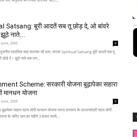
ाल डेरा अनुयायी बने रियल वारियर्स ‘‘बेटा!...
l Satsang: बुरी आदतें सब तू छोड़ दे, ओ बांवरे
झूठे नाते...
 June, 2020
0
: पूजनीय परमपिता शाह सतनाम जी धाम, सरसा Spiritual Satsang बुरी आदतें सब तू
रे छोड़े दे। झूठे नाते सब जग...
ment Scheme: सरकारी योजना बुढ़ापेका सहारा
गी मानधन योजना
 June, 2020
0
बुढ़ापेका सहारा श्रम योगी मानधन योजना भारत सरकार के प्रधानमंत्री श्रम योगी
ोजना के जरिए आप हर महीने 3 हजार रुपये...