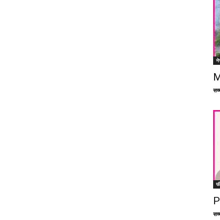
ने
M
सच्च
फ
P
सच्च