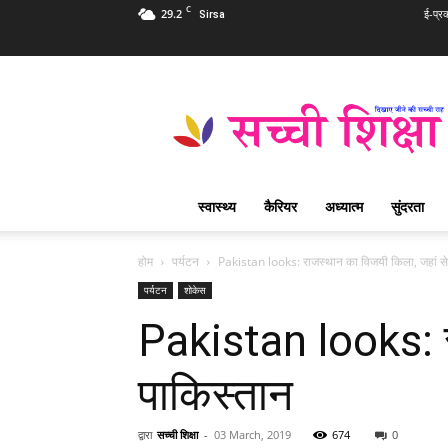
C
29.2
ई-प्र
Sirsa
Sachi
Shiksha
Hindi
–
सच्ची
शिक्षा
स्वास्थ्य
कैरियर
अध्यात्म
सुंदरता
प्रसिद्ध
आध्यात्मिक
पत्रिका
होम
पर्यटन
Pakistan looks: राजस्थान का विजयी किला, जहां से 
पर्यटन
शोकेस
Pakistan looks: रा
पाकिस्तान
द्वारा
सच्ची शिक्षा
-
03 March, 2019
674
0