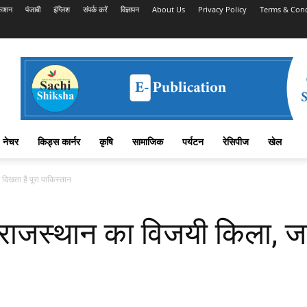
काशन
पंजाबी
इंग्लिश
संपर्क करें
विज्ञापन
About Us
Privacy Policy
Terms & Cond
नेचर
किड्स कार्नर
कृषि
सामाजिक
पर्यटन
रेसिपीज
खेल
दिखता है पूरा पाकिस्तान
जस्थान का विजयी किला, जहां