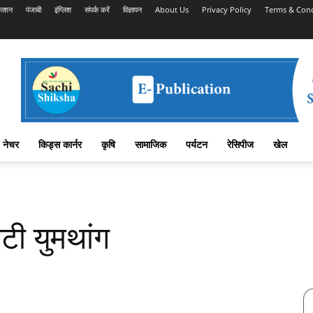
काशन
पंजाबी
इंग्लिश
संपर्क करें
विज्ञापन
About Us
Privacy Policy
Terms & Cond
नेचर
किड्स कार्नर
कृषि
सामाजिक
पर्यटन
रेसिपीज
खेल
टी युमथांग