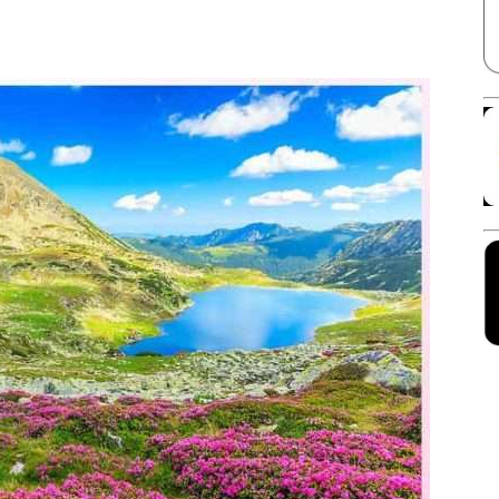
Facebook
X
Linkedin
Pinterest