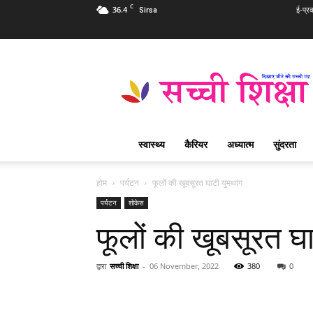
C
36.4
ई-प्र
Sirsa
Sachi
Shiksha
Hindi
–
सच्ची
शिक्षा
स्वास्थ्य
कैरियर
अध्यात्म
सुंदरता
प्रसिद्ध
आध्यात्मिक
पत्रिका
होम
पर्यटन
फूलों की खूबसूरत घाटी युमथांग
पर्यटन
शोकेस
फूलों की खूबसूरत घा
द्वारा
सच्ची शिक्षा
-
06 November, 2022
380
0