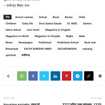
– राजेन्द्र मिश्र राज
टैग्स
Anmol vachan
Artical
Book
Books
Child
Children
Daily life
Dera Sacha Sauda
Dr. MSG
Games
latest artical
Lion heart
Magazine In English
Magazine In Hiindi
Magazine In Punjabi
Majlis
Mam
News
Newspaper
Published
Published Artical
Rock star
Ruhaniyat
SACHI SHIKSHA HINDI
SACHISHIKSHA
satsang
spiritual
छत्तीसगढ़
पिछला लेख
अगला लेख
housing society: रहना हो
3717 यूनिट रक्त संग्रहण, 1335