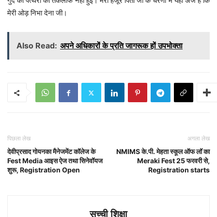
गुर्दे की पत्थरी की तकलीफ नहीं हुई। मेरी हजूर पिता जी के चरणों में यही अर्ज है कि
मेरी ओड़ निभा देना जी।
Also Read:
अपने अधिकारों के प्रति जागरूक हों उपभोक्ता
पिछला लेख
अगला लेख
देवीप्रसाद गोयनका मैनेजमेंट कॉलेज के
NMIMS के.पी. मेहता स्कूल ऑफ लॉ का
Fest Media आइस ऐज तथा सिनेवॉयज
Meraki Fest 25 फरवरी से,
शुरू, Registration Open
Registration starts
सच्ची शिक्षा