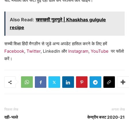
चाट मसाला और फेंटी हुई दही डाल कर परोसिये और खाइये।
Also Read:
खसखसी गुलगुले | Khaskhas gulgule
recipe
सच्ची शिक्षा हिंदी मैगज़ीन से जुडे अन्य अपडेट हासिल करने के लिए हमें
Facebook
,
Twitter
, LinkedIn और
Instagram
,
YouTube
पर फॉलो
करें।
पिछला लेख
अगला लेख
दही-भल्ले
केन्द्रीय बजट 2020-21