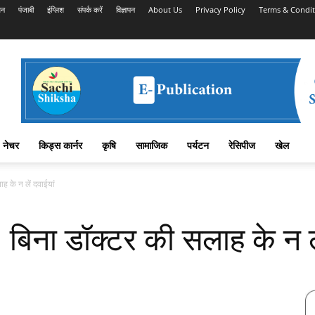
शन
पंजाबी
इंग्लिश
संपर्क करें
विज्ञापन
About Us
Privacy Policy
Terms & Condit
नेचर
किड्स कार्नर
कृषि
सामाजिक
पर्यटन
रेसिपीज
खेल
 के न लें दवाईयां
िना डॉक्टर की सलाह के न ले