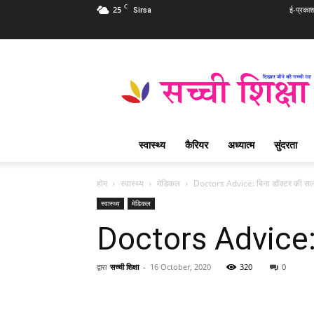
C
25
ई-प्रका
Sirsa
Sachi
Shiksha
Hindi
–
सच्ची
शिक्षा
स्वास्थ्य
कैरियर
अध्यात्म
सुंदरता
प्रसिद्ध
आध्यात्मिक
पत्रिका
होम
स्वास्थ्य
मेडिकल
Doctors Advice: बिना डॉक्टर की सलाह
स्वास्थ्य
मेडिकल
Doctors Advice: ब
द्वारा
सच्ची शिक्षा
-
16 October, 2020
320
0