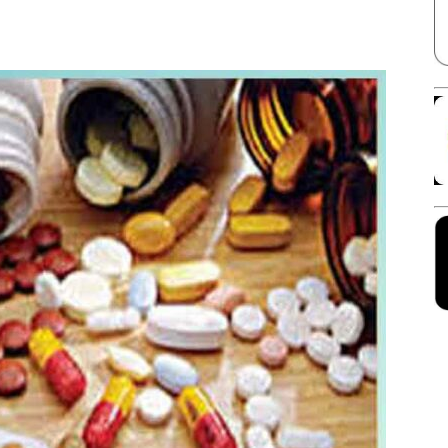
Facebook
X
Linkedin
Pinterest