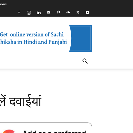
ions
ं दवाईयां