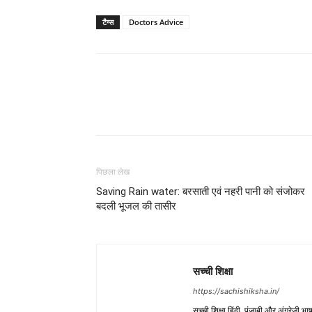
टैग्स
Doctors Advice
WhatsApp
Share
पिछला लेख
Saving Rain water: बरसाती एवं नहरी पानी को संजोकर
बदली भूजल की तासीर
सच्ची शिक्षा
https://sachishiksha.in/
सच्ची शिक्षा हिंदी, पंजाबी और अंग्रेजी 