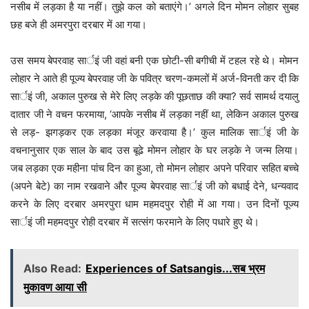
नसीब में लड़का है या नहीं। तुझे कल को बताएंगे।’ अगले दिन मोमन लोहार सुबह
छह बजे ही अमरपुरा दरबार में आ गया।
उस समय बेपरवाह सार्इं जी वहां बनी एक छोटी-सी बगीची में टहल रहे थे। मोमन
लोहार ने आते ही पूज्य बेपरवाह जी के पवित्र चरण-कमलों में अर्ज-विनती कर दी कि
सार्इं जी, अकाल पुरुख से मेरे लिए लड़के की पूछताछ की क्या? सर्व सामर्थ दयालु
दातार जी ने वचन फरमाया, ‘आपके नसीब में लड़का नहीं था, लेकिन अकाल पुरुख
से लड़- झगड़कर एक लड़का मंजूर करवाया है।’ कुल मालिक सार्इं जी के
वचनानुसार एक साल के बाद उस बूढे मोमन लोहार के घर लड़के ने जन्म लिया।
जब लड़का एक महीना पांच दिन का हुआ, तो मोमन लोहार अपने परिवार सहित बच्चे
(अपने बेटे) का नाम रखवाने और पूज्य बेपरवाह सार्इं जी को बधाई देने, धन्यवाद
करने के लिए दरबार अमरपुरा धाम महमदपुर रोही में आ गया। उन दिनों पूज्य
सार्इं जी महमदपुर रोही दरबार में सत्संग फरमाने के लिए पधारे हुए थे।
Also Read:
Experiences of Satsangis...सब भ्रम
मुकावण आया सी