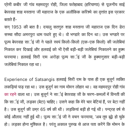
प्रेमी कबीर जी गांव महमदपुर रोही, जिला फतेहाबाद (हरियाणाा) से पूजनीय साई
बेपरवाह शाह मस्ताना जी महाराज के एक अलौकिक करिश्मे का वृत्तांत इस प्रकार
बताते हैं-
सन् 1953 की बात है। दयालु सतगुरु शाह मस्ताना जी महाराज एक दिन डेरा
सच्चा सौदा अमरपुरा धाम पधारे हुए थे। वो भण्डारे का दिन था। उस भण्डारे पर
पूज्य बेपरवाह सार्इं जी ने पहले स्वयं किलो-किलो (एक-एक किलो) की जलेबियां
निकाल कर दिखाई और हलवाई को भी ऐसी बड़ी-बड़ी जलेबियां निकालने का हुक्म
फरमाया। हलवाई सिरी राम अरोड़ा पूज्य सार्इं जी के हुक्मानुसार बड़ी-बड़ी
जलेबियां निकाल रहा था।
Experience of Satsangis हलवाई सिरी राम के पास ही एक बुजुर्ग व्यक्ति
लकड़ियां पाड़ रहा था। उस बुजुर्ग का नाम मोमन लोहार था। वह महमदपुर रोही गांव
का रहने
वाला था। उस बुजुर्ग ने सार्इं बेपरवाह जी के चरण-कमलों में विनती की
कि सार्इं जी, लड़का (बेटा) चाहिए। उसने कहा कि मेरे चार बेटियां हैं, पर बेटा नहीं
है। उस बुजुर्ग की उम्र 65 वर्ष की थी। लड़कियां बड़ी हो गई थी। पन्द्रह वर्ष से
कोई औलाद नहीं हुई थी। पूज्य सार्इं जी ने वचन फरमाया, ‘अब तुम बूढ़े हो चुके
हो। लड़का होना मुश्किल है। परंतु अकाल पुरुख से आज पता करेंगे कि मोमन के