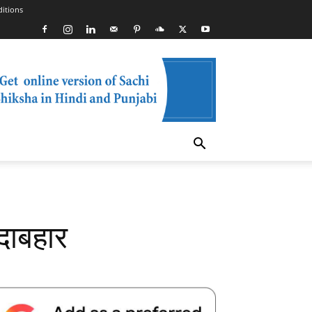
itions
दाबहार