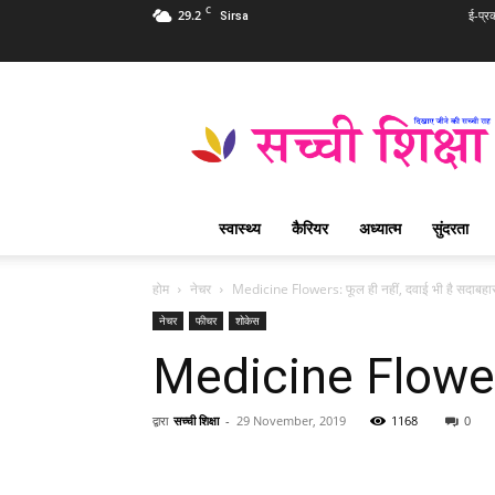
C
29.2
ई-प्र
Sirsa
Sachi
Shiksha
Hindi
–
सच्ची
शिक्षा
स्वास्थ्य
कैरियर
अध्यात्म
सुंदरता
प्रसिद्ध
आध्यात्मिक
पत्रिका
होम
नेचर
Medicine Flowers: फूल ही नहीं, दवाई भी है सदाबहा
नेचर
फीचर
शोकेस
Medicine Flowers:
द्वारा
सच्ची शिक्षा
-
29 November, 2019
1168
0