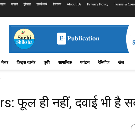
काशन
पंजाबी
इंग्लिश
संपर्क करें
विज्ञापन
About Us
Privacy Policy
Terms & Cond
नेचर
किड्स कार्नर
कृषि
सामाजिक
पर्यटन
रेसिपीज
खेल
र
 फूल ही नहीं, दवाई भी है स