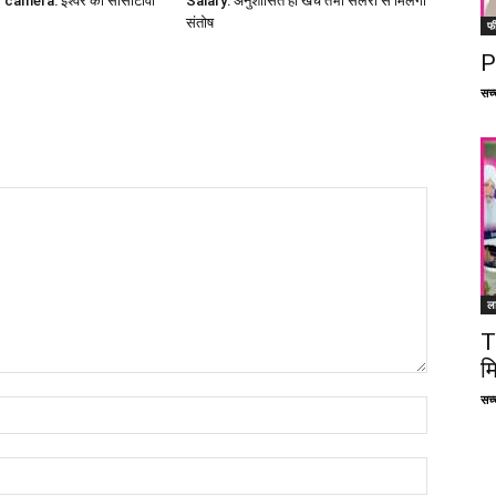
amera: ईश्वर का सीसीटीवी
Salary: अनुशासित हो खर्च तभी सैलरी से मिलेगा
संतोष
फ
P
सच्च
ल
T
म
सच्च