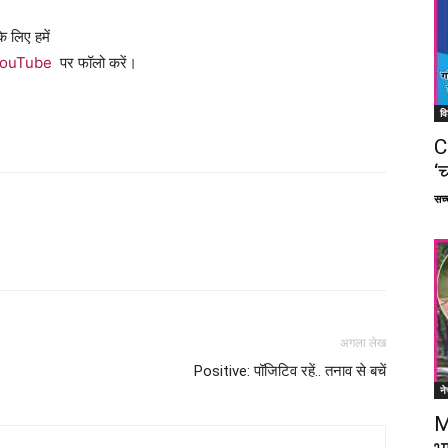
 लिए हमें
ouTube
पर फॉलो करें।
वि
C
‘च
सच्च
Facebook
X
Linkedin
Pinterest
अगला लेख
Positive: पॉजिटिव रहें.. तनाव से बचें
ने
M