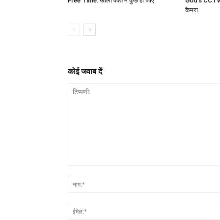
Free Time: खाली वक्त में कुछ हो जाए
God’s CCTV c
कैमरा
कोई जवाब दें