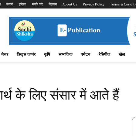
न
पंजाबी
इंग्लिश
संपर्क करें
विज्ञापन
About Us
Privacy Policy
Terms & Conditi
नेचर
किड्स कार्नर
कृषि
सामाजिक
पर्यटन
रेसिपीज
खेल
्थ के लिए संसार में आते हैं
Facebook
X
Linkedin
Pinterest