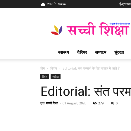
C
29.6
ई-प्रकाश
Sirsa
Sachi
Shiksha
Hindi
–
सच्ची
शिक्षा
स्वास्थ्य
कैरियर
अध्यात्म
सुंदरता
प्रसिद्ध
आध्यात्मिक
पत्रिका
होम
विशेष
Editorial: संत परमार्थ के लिए संसार में आते हैं
विशेष
शोकेस
Editorial: संत परमार
द्वारा
सच्ची शिक्षा
-
01 August, 2020
279
0
WhatsApp
Share