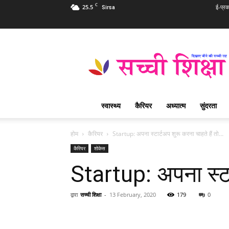
C
25.5
ई-प्र
Sirsa
Sachi
Shiksha
Hindi
–
सच्ची
शिक्षा
स्वास्थ्य
कैरियर
अध्यात्म
सुंदरता
प्रसिद्ध
आध्यात्मिक
पत्रिका
होम
कैरियर
Startup: अपना स्टार्टअप शुरू करना चाहते हैं तो…
कैरियर
शोकेस
Startup: अपना स्टा
द्वारा
सच्ची शिक्षा
-
13 February, 2020
179
0