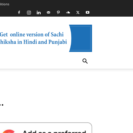
itions
…