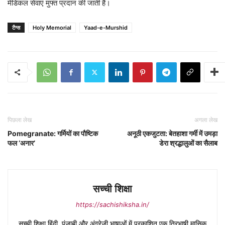
मेडिकल सेवाएं मुफ्त प्रदान की जाती हैं।
टैग्स
Holy Memorial
Yaad-e-Murshid
पिछला लेख
अगला लेख
Pomegranate: गर्मियों का पौष्टिक
अनूठी एकजुटता: बेतहाशा गर्मी में उमड़ा
फल ‘अनार’
डेरा श्रद्धालुओं का सैलाब
सच्ची शिक्षा
https://sachishiksha.in/
सच्ची शिक्षा हिंदी, पंजाबी और अंग्रेजी भाषाओं में प्रकाशित एक त्रिभाषी मासिक