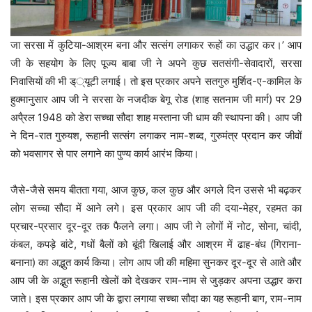
जा सरसा में कुटिया-आश्रम बना और सत्संग लगाकर रूहों का उद्धार कर।’ आप
जी के सहयोग के लिए पूज्य बाबा जी ने अपने कुछ सतसंगी-सेवादारों, सरसा
निवासियों की भी ड््यूटी लगाई। तो इस प्रकार अपने सतगुरु मुर्शिद-ए-कामिल के
हुक्मानुसार आप जी ने सरसा के नजदीक बेगू रोड (शाह सतनाम जी मार्ग) पर 29
अपै्रल 1948 को डेरा सच्चा सौदा शाह मस्ताना जी धाम की स्थापना की। आप जी
ने दिन-रात गुरुयश, रूहानी सत्संग लगाकर नाम-शब्द, गुरुमंत्र प्रदान कर जीवों
को भवसागर से पार लगाने का पुण्य कार्य आरंभ किया।
जैसे-जैसे समय बीतता गया, आज कुछ, कल कुछ और अगले दिन उससे भी बढ़कर
लोग सच्चा सौदा में आने लगे। इस प्रकार आप जी की दया-मेहर, रहमत का
प्रचार-प्रसार दूर-दूर तक फैलने लगा। आप जी ने लोगों में नोट, सोना, चांदी,
कंबल, कपड़े बांटे, गधों बैलों को बूंदी खिलाई और आश्रम में ढाह-बंध (गिराना-
बनाना) का अद्भुत कार्य किया। लोग आप जी की महिमा सुनकर दूर-दूर से आते और
आप जी के अद्भुत रूहानी खेलों को देखकर राम-नाम से जुड़कर अपना उद्धार करा
जाते। इस प्रकार आप जी के द्वारा लगाया सच्चा सौदा का यह रूहानी बाग, राम-नाम