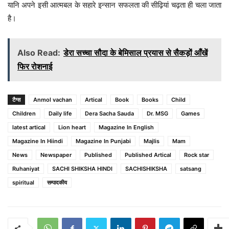
यानि अपने इसी आत्मबल के सहारे इन्सान सफलता की सीढ़ियां चढ़ता ही चला जाता
है।
Also Read:
डेरा सच्चा सौदा के बेमिसाल प्रयास से सैकड़ों आँखें
फिर रोशनाई
टैग्स
Anmol vachan
Artical
Book
Books
Child
Children
Daily life
Dera Sacha Sauda
Dr. MSG
Games
latest artical
Lion heart
Magazine In English
Magazine In Hiindi
Magazine In Punjabi
Majlis
Mam
News
Newspaper
Published
Published Artical
Rock star
Ruhaniyat
SACHI SHIKSHA HINDI
SACHISHIKSHA
satsang
spiritual
सम्पादकीय