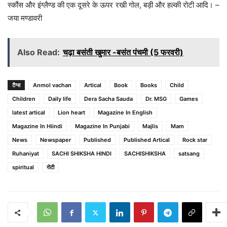
स्कौंस और इंग्लैण्ड की एक दूसरे के ऊपर रखी गोल, बड़ी और हल्की रोटी आदि। –
जया मण्डावरी
Also Read:
चढ़ा बसंती खुमार -बसंत पंचमी (5 फरवरी)
टैग्स
Anmol vachan
Artical
Book
Books
Child
Children
Daily life
Dera Sacha Sauda
Dr. MSG
Games
latest artical
Lion heart
Magazine In English
Magazine In Hiindi
Magazine In Punjabi
Majlis
Mam
News
Newspaper
Published
Published Artical
Rock star
Ruhaniyat
SACHI SHIKSHA HINDI
SACHISHIKSHA
satsang
spiritual
रोटी