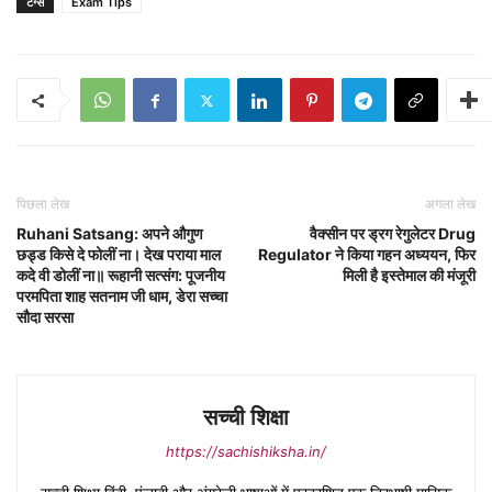
टैग्स
Exam Tips
पिछला लेख
अगला लेख
Ruhani Satsang: अपने औगुण
वैक्सीन पर ड्रग रेगुलेटर Drug
छड्ड किसे दे फोलीं ना। देख पराया माल
Regulator ने किया गहन अध्ययन, फिर
कदे वी डोलीं ना॥ रूहानी सत्संग: पूजनीय
मिली है इस्तेमाल की मंजूरी
परमपिता शाह सतनाम जी धाम, डेरा सच्चा
सौदा सरसा
सच्ची शिक्षा
https://sachishiksha.in/