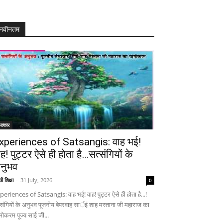
नवीनतम
त्कार
xperiences of Satsangis: वाह भई!
ाह! पुट्टर ऐसे ही होता है…सत्संगियों के
नुभव
ी शिक्षा
-
31 July, 2026
0
periences of Satsangis: वाह भई! वाह! पुट्टर ऐसे ही होता है...!
्संगियों के अनुभव पूजनीय बेपरवाह सार्इं शाह मस्ताना जी महाराज का
मोकरम पूज्य साई जी...