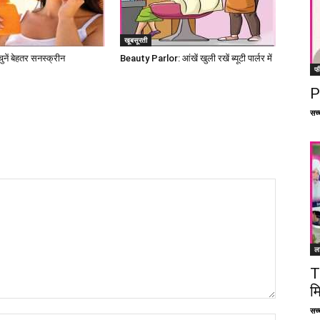
खूबसूरती
ें बेहतर सनस्क्रीन
Beauty Parlor: आंखें खुली रखें ब्यूटी पार्लर में
फ
P
सच्च
ल
T
म
सच्च