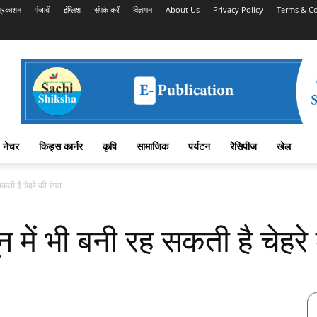
प्रकाशन
पंजाबी
इंग्लिश
संपर्क करें
विज्ञापन
About Us
Privacy Policy
Terms & Co
नेचर
किड्स कार्नर
कृषि
सामाजिक
पर्यटन
रेसिपीज
खेल
ती है चेहरे की रंगत
ें भी बनी रह सकती है चेहरे