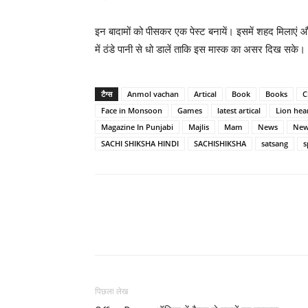
इन बादामों को पीसकर एक पेस्ट बनायें। इसमें शहद मिलाएं
में ठंडे पानी से धो डालें ताकि इस मास्क का असर दिख सके। 
टैग्स
Anmol vachan
Artical
Book
Books
C
Face in Monsoon
Games
latest artical
Lion hea
Magazine In Punjabi
Majlis
Mam
News
New
SACHI SHIKSHA HINDI
SACHISHIKSHA
satsang
s
WhatsApp
Share
पिछला लेख