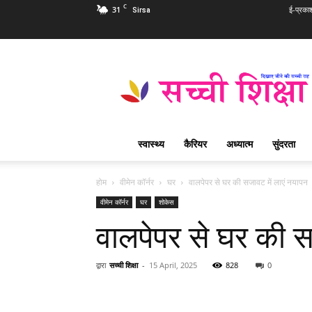
C
31
ई-प्रका
Sirsa
Sachi
Shiksha
Hindi
–
सच्ची
शिक्षा
स्वास्थ्य
कैरियर
अध्यात्म
सुंदरता
प्रसिद्ध
आध्यात्मिक
पत्रिका
होम
वीमेन कॉर्नर
घर
वालपेपर से घर की सजावट में लाएं नयापन
वीमेन कॉर्नर
घर
शोकेस
वालपेपर से घर की स
द्वारा
सच्ची शिक्षा
-
15 April, 2025
828
0