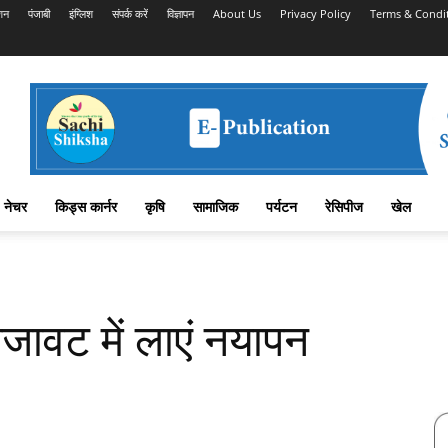
शन
पंजाबी
इंग्लिश
संपर्क करें
विज्ञापन
About Us
Privacy Policy
Terms & Condi
नेचर
किड्स कार्नर
कृषि
सामाजिक
पर्यटन
रेसिपीज
खेल
जावट में लाएं नयापन