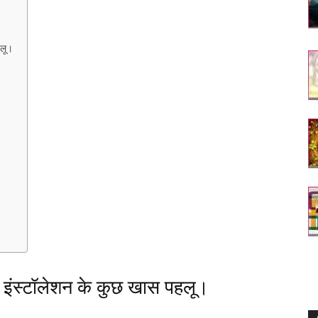
हलू।
 इंस्टॉलेशन के कुछ खास पहलू।