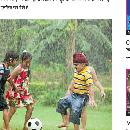
 पुलकित कर देती है।
वि
C
‘च
सच्च
ने
M