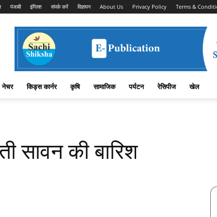
न
पंजाबी
इंग्लिश
संपर्क करें
विज्ञापन
About Us
Privacy Policy
Terms & Conditi
नेचर
किड्स कार्नर
कृषि
सामाजिक
पर्यटन
रेसिपीज
खेल
ती सावन की बारिश
Facebook
X
Linkedin
Pinterest