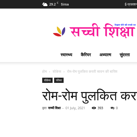
C
29.2
ई-प्रकाश
Sirsa
Sachi
Shiksha
Hindi
–
सच्ची
शिक्षा
स्वास्थ्य
कैरियर
अध्यात्म
सुंदरता
प्रसिद्ध
आध्यात्मिक
पत्रिका
होम
शोकेस
रोम-रोम पुलकित करती सावन की बारिश
शोकेस
फीचर
रोम-रोम पुलकित कर
द्वारा
सच्ची शिक्षा
-
01 July, 2021
393
0
WhatsApp
Share