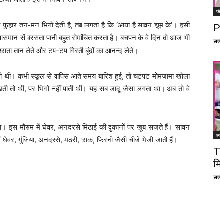
फ
ुहार तन-मन भिगो देती है, तब लगता है कि ‘आया है सावन झूम के’। इसी
P
 आसमान सें बरसता पानी बहुत रोमांचित करता है। बचपन के वे दिन तो आज भी
सच्च
ाता तान लेते और टप-टप गिरती बूंदों का आनन्द लेते।
 रखती थी। कभी स्कूल से वापिस आते समय बारिश हुई, तो चटपट मोमजामा खोला
ती तो थी, पर भिगो नहीं पाती थी। यह सब जादू जैसा लगता था। अब तो वे
। इस मौसम में घेवर, अनदरसे मिठाई की दुकानों पर खूब सजते हैं। सावन
ल
ें घेवर, गुंजिया, अनदरसे, मठरी, छाक, फिरनी जैसी चीजें भेजी जाती हैं।
T
म
सच्च
Facebook
X
Linkedin
Pinterest