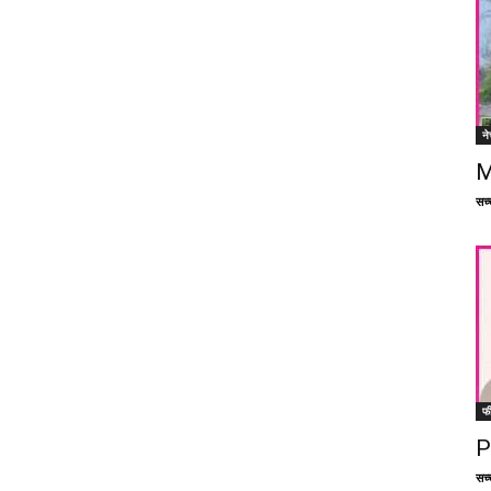
ने
M
सच्च
फ
P
सच्च