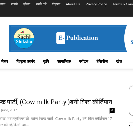
काशन
पंजाबी
इंग्लिश
संपर्क करें
विज्ञापन
About Us
Privacy Policy
Terms & Cond
नेचर
किड्स कार्नर
कृषि
सामाजिक
पर्यटन
रेसिपीज
खेल
क पार्टी, (Cow milk Party )बनी विश्व कीर्तिमान
 June, 2017
0
र’ का भव्य प्रीमियर शो ‘ कॉऊ मिल्क पार्टी ’ Cow milk Party बनी विश्व कीर्तिमान 17
र को नई दिल्ली का...