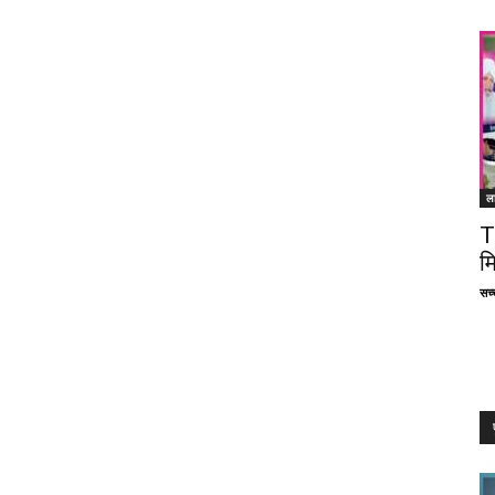
ल
T
म
सच्च