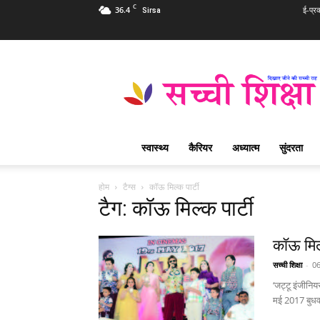
C
36.4
ई-प्र
Sirsa
Sachi
Shiksha
Hindi
–
सच्ची
शिक्षा
स्वास्थ्य
कैरियर
अध्यात्म
सुंदरता
प्रसिद्ध
आध्यात्मिक
पत्रिका
होम
टैग्स
कॉऊ मिल्क पार्टी
टैग: कॉऊ मिल्क पार्टी
कॉऊ मिल्
सच्ची शिक्षा
-
06
‘जट्टू इंजीनिय
मई 2017 बुधवा