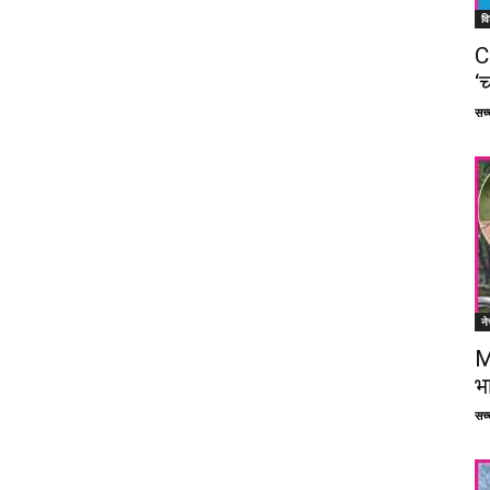
वि
C
‘च
सच्च
ने
M
भ
सच्च