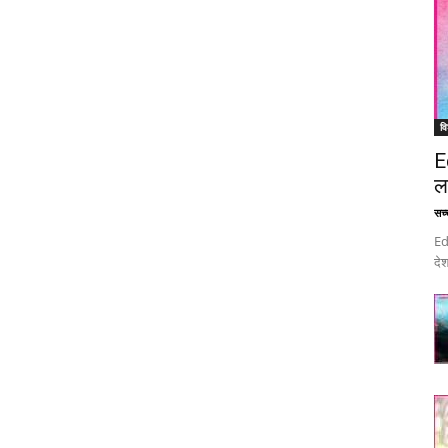
वि
E
ल
सच्च
Ed
देश