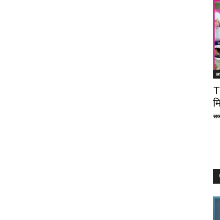
ल
T
म
सच्च