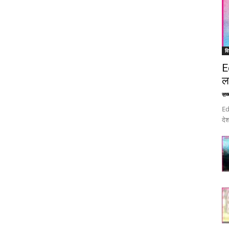
वि
E
ल
सच्च
Ed
देश