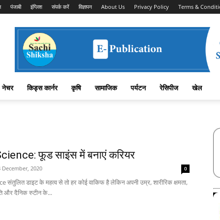
न
पंजाबी
इंग्लिश
संपर्क करें
विज्ञापन
About Us
Privacy Policy
Terms & Conditi
नेचर
किड्स कार्नर
कृषि
सामाजिक
पर्यटन
रेसिपीज
खेल
ience: फूड साइंस में बनाएं करियर
8 December, 2020
0
संतुलित डाइट के महत्व से तो हर कोई वाकिफ है लेकिन अपनी उम्र, शारीरिक क्षमता,
ति और दैनिक रुटीन के...