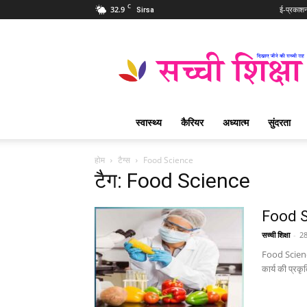
C
32.9
ई-प्रकाश
Sirsa
Sachi
Shiksha
Hindi
–
सच्ची
शिक्षा
स्वास्थ्य
कैरियर
अध्यात्म
सुंदरता
प्रसिद्ध
आध्यात्मिक
पत्रिका
होम
टैग्स
Food Science
टैग: Food Science
Food Sc
सच्ची शिक्षा
-
2
Food Science 
कार्य की प्रकृ