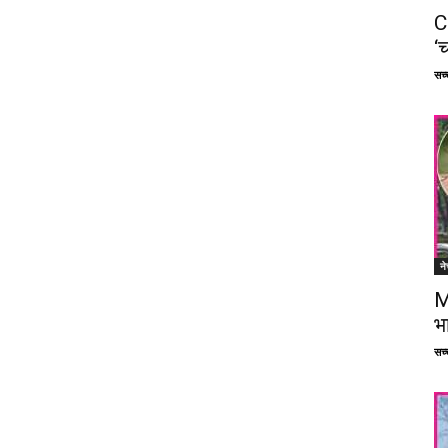
C
‘च
सच्च
ने
M
भ
सच्च