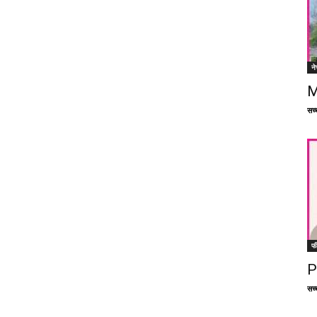
ने
M
सच्च
फ
P
सच्च