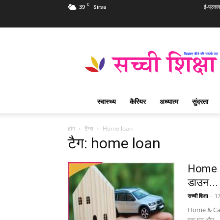
C
39
ई-प्रका
Sirsa
Sachi
Shiksha
Hindi
–
सच्ची
शिक्षा
स्वास्थ्य
कैरियर
अध्यात्म
सुंदरता
प्रसिद्ध
आध्यात्मिक
पत्रिका
होम
टैग्स
Home loan
टैग: home loan
Home & 
डाउन...
सच्ची शिक्षा
-
17
Home & Car Lo