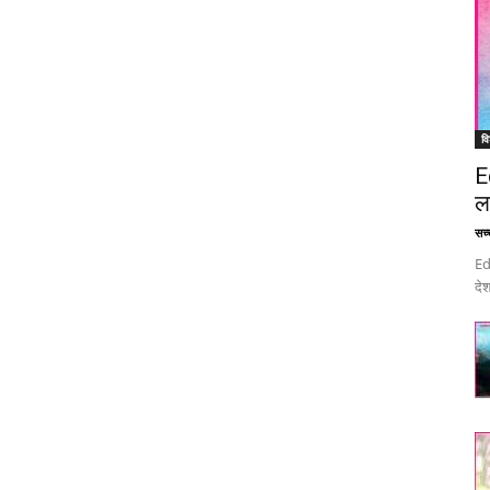
वि
E
ल
सच्च
Ed
देश