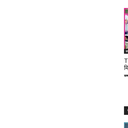
ल
T
म
सच्च