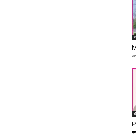
ने
M
सच्च
फ
P
सच्च