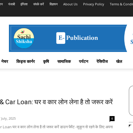
शन
पंजाबी
इंग्लिश
संपर्क करें
विज्ञापन
About Us
Privacy Policy
Terms & Condi
नेचर
किड्स कार्नर
कृषि
सामाजिक
पर्यटन
रेसिपीज
खेल
Car Loan: घर व कार लोन लेना है तो जरूर करें
 July, 2025
0
an घर व कार लोन लेना है तो जरूर करें डाउन पेमेंट -सुकून से रहने के लिए अपना