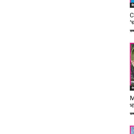
वि
C
‘च
सच्च
ने
M
भ
सच्च