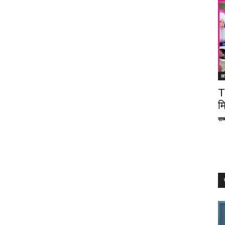
ल
T
म
सच्च