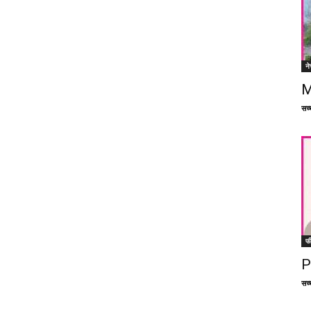
ने
M
सच्च
फ
P
सच्च