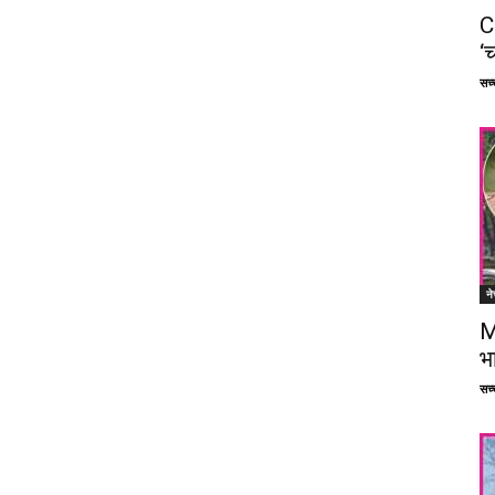
C
‘च
सच्च
ने
M
भ
सच्च