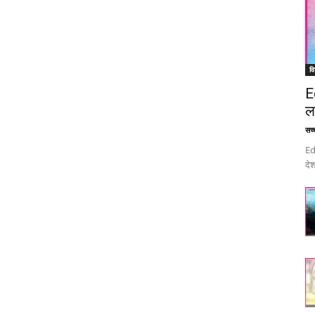
वि
E
ल
सच्च
Ed
देश