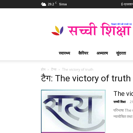
C
29.2
ई-प्रकाश
Sirsa
Sachi
Shiksha
Hindi
–
सच्ची
शिक्षा
स्वास्थ्य
कैरियर
अध्यात्म
सुंदरता
प्रसिद्ध
आध्यात्मिक
पत्रिका
होम
टैग्स
The victory of truth
टैग: The victory of truth
The vic
सच्ची शिक्षा
-
2
परिभाषा The v
न्यायोचित तथा