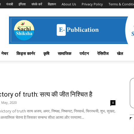
न
पंजाबी
इंग्लिश
संपर्क करें
विज्ञापन
About Us
Privacy Policy
Terms & Conditi
नेचर
किड्स कार्नर
कृषि
सामाजिक
पर्यटन
रेसिपीज
खेल
tory of truth: सत्य की जीत निश्चित है
1 May, 2020
0
ictory of truth सत्य अजय, अमर, निष्पक्ष, निष्कपट, निस्वार्थ, चिरस्थयी, शुभ, सुखद,
 अध्यात्मिक चेतना है जिसका सम्बन्ध सीधा आत्मा और परमात्मा...