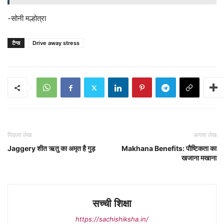
-सोनी मल्होत्रा
टैग्स
Drive away stress
पिछला लेख
अगला लेख
Jaggery शीत ऋतु का अमृत है गुड़
Makhana Benefits: पौष्टिकता का
खजाना मखाना
सच्ची शिक्षा
https://sachishiksha.in/