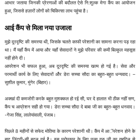
आभार जताया जिनकी प्रेरणाओं की बदौलत ऐसे नि:शुल्क मेगा कैंप का आयोजन
हुआ, जिससे हज़ारों लोगों को चिकित्सा लाभ पहुंचा है।
आई कैंप से मिला नया उजाला
मुझे दूरदृष्टि की समस्या थी, जिसके चलते काफी परेशानी का सामना करना पड़ रहा
था। मैं यहाँ कैंप में आया और यहाँ सेवादारों ने मुझे परिवार की कमी बिल्कुल महसूस
नहीं होने दी।
आपरेशन भी सफल हुआ, अब दूरदृष्टि की समस्या खत्म हो गई है। सेवा और
परमार्थी कार्य के लिए सेवादारों औैर डेरा सच्चा सौदा का बहुत-बहुत धन्यवाद। –
सुशील कुमार, मुंगेर (बिहार)।
अक्खां दी कमजोरी करके बहुत मुशक्कल हो रई सी, घर दे हालात भी ठीक नहीं सण,
कैंप च आप्रेशन सही हो गया। डेरा सच्चा सौदा दे बाबा जी का बहुत-बहुत धनवाद।
-गेजा सिंह, लालेयांवाली, पंजाब।
पिछले 8 महीनों से सफेद मोतिया के कारण परेशानी थी। कैंप में आॅपरेशन होने के
बाद जिंदगी-सी बदल गई है। इस परोपकार के लिए पूज्य गुरु जी का तहदिल से