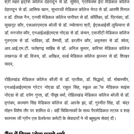
श्री महंत इंद्रेश कॉलेज देहरादून से डॉ. सुमित, ग्राफिक्स ईरा मेडिकल कॉलेज
देहरादून से डॉ. आसिफ खान, सुभारथी मेडिकल कॉलेज मेरठ से डॉ. आरुषि मित्तल
व डॉ. दीपक नैन, एनसी मेडिकल कॉलेज पानीपत से डॉ. कीर्तिका, डॉ. प्रियंका, डॉ.
सुखनूर कौर, एसआरएमएस बरेली से डॉ. ज्योत्सना श्री, ईएसआईसी लुधियाना से
डॉ. मनजोत कौर, एनआईआईएमएस नोएडा से डॉ. कंचन, एसजीटी मेडिकल कॉलेज
गुरुग्राम से डॉ. भाविका, डॉ. वैष्णवी, डॉ. हरलीन कौर, अमृतसर से डॉ. श्वेता,
आर.आई.एम.टी. फतेहगढ़ साहिब से डॉ. अनिल कुमार, करियर मेडिकल कॉलेज
लखनऊ से डॉ. विजय, डॉ. अखिल, वर्ल्ड मेडिकल कॉलेज झज्जर से डॉ. शिखर
यादव,
रोहिलखंड मेडिकल कॉलेज बरैली से डॉ. प्रतीक, डॉ. सिद्धार्थ, डॉ. मोबास्सीर,
एनआईआईएमएस ग्रेटर नोएडा डॉ. राहुल सिंह, स्कूल आॅफ मेडिकल साइंस
नोएडा से डॉ. दर्पण गुप्ता, डॉ. पीयूष वर्मा, रोहिलखंड मेडिकल कॉलेज बरेली से डॉ.
मृगांका, कल्याण सिंह मेडिकल कॉलेज डॉ. आरके झा, डॉ. गुरमीत सिंह, डॉ. चंद्र
मोहन विशेष तौर पर शामिल थे। वहीं चिकित्सकों के साथ पैरामेडिकल स्टाफ व शाह
सतनाम जी ग्रीन एस वेलफेयर कमेटी के सेवादारों ने भी बहुमूल्य सेवाएं दी।