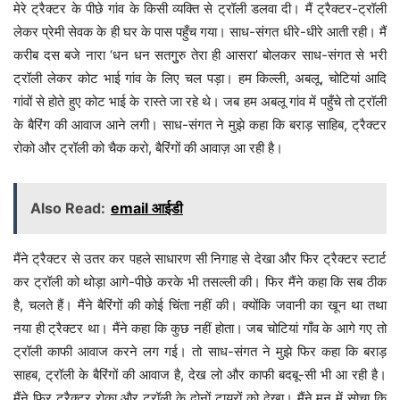
मेरे ट्रैक्टर के पीछे गांव के किसी व्यक्ति से ट्रॉली डलवा दी। मैं ट्रैक्टर-ट्रॉली
लेकर प्रेमी सेवक के ही घर के पास पहुँच गया। साध-संगत धीरे-धीरे आती रही। मैं
करीब दस बजे नारा ‘धन धन सतगुुरु तेरा ही आसरा’ बोलकर साध-संगत से भरी
ट्रॉली लेकर कोट भाई गांव के लिए चल पड़ा। हम किल्ली, अबलू, चोटियां आदि
गांवों से होते हुए कोट भाई के रास्ते जा रहे थे। जब हम अबलू गांव में पहुँचे तो ट्रॉली
के बैरिंग की आवाज आने लगी। साध-संगत ने मुझे कहा कि बराड़ साहिब, ट्रैक्टर
रोको और ट्रॉली को चैक करो, बैरिंगों की आवाज़ आ रही है।
Also Read:
email आईडी
मैंने ट्रैक्टर से उतर कर पहले साधारण सी निगाह से देखा और फिर ट्रैक्टर स्टार्ट
कर ट्रॉली को थोड़ा आगे-पीछे करके भी तसल्ली की। फिर मैंने कहा कि सब ठीक
है, चलते हैं। मैंने बैरिंगों की कोई चिंता नहीं की। क्योंकि जवानी का खून था तथा
नया ही ट्रैक्टर था। मैंने कहा कि कुछ नहीं होता। जब चोटियां गाँव के आगे गए तो
ट्रॉली काफी आवाज करने लग गई। तो साध-संगत ने मुझे फिर कहा कि बराड़
साहब, ट्रॉली के बैरिंगों की आवाज है, देख लो और काफी बदबू-सी भी आ रही है।
मैंने फिर ट्रैक्टर रोका और ट्रॉली के दोनों टायरों को देखा। मैंने मन में सोचा कि