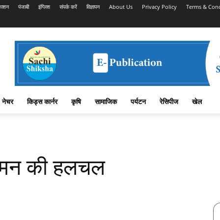
काशन
पंजाबी
इंग्लिश
संपर्क करें
विज्ञापन
About Us
Privacy Policy
Terms & Cond
नेचर
किड्स कार्नर
कृषि
सामाजिक
पर्यटन
रेसिपीज
खेल
तर मन की हलचल