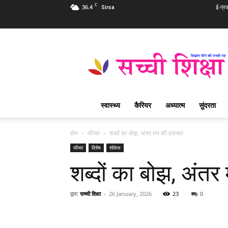
C
36.4
ई-प्र
Sirsa
Sachi
Shiksha
Hindi
–
सच्ची
शिक्षा
स्वास्थ्य
कैरियर
अध्यात्म
सुंदरता
प्रसिद्ध
आध्यात्मिक
पत्रिका
होम
फीचर
शब्दों का बोझ, अंतर मन की हलचल
फीचर
विशेष
शोकेस
शब्दों का बोझ, अं
द्वारा
सच्ची शिक्षा
-
26 January, 2026
23
0