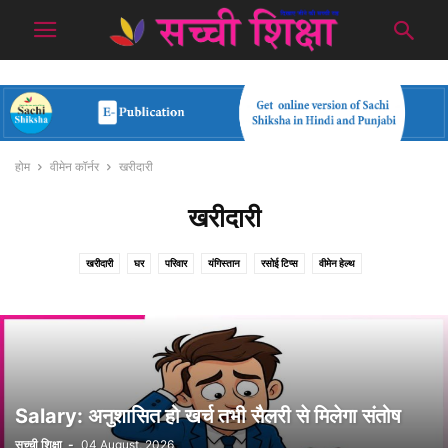
होम
वीमेन कॉर्नर
खरीदारी
खरीदारी
खरीदारी
घर
परिवार
यंगिस्तान
रसोई टिप्स
वीमेन हेल्थ
Salary: अनुशासित हो खर्च तभी सैलरी से मिलेगा संतोष
सच्ची शिक्षा
-
04 August, 2026