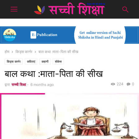
होम
किड्स कार्नर
बाल कथा :माता-पिता की सीख
किड्स कार्नर
कविताएं
कहानी
शोकेस
बाल कथा :माता-पिता की सीख
224
0
द्वारा
सच्ची शिक्षा
-
6 months ago