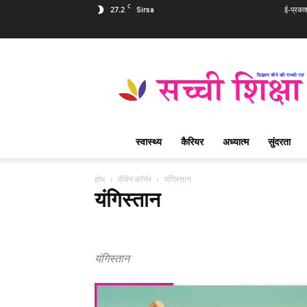
C
27.2
ई-प्रका
Sirsa
Sachi
Shiksha
Hindi
–
सच्ची
शिक्षा
स्वास्थ्य
कैरियर
अध्यात्म
सुंदरता
प्रसिद्ध
आध्यात्मिक
पत्रिका
होम
वीमेन कॉर्नर
यंगिस्तान
यंगिस्तान
खरीदारी
घर
परिवार
यंगिस्तान
रसोई टिप्स
वीमेन हेल्थ
यंगिस्तान