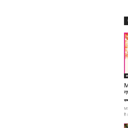
अध
M
ग
सच्च
MS
है।