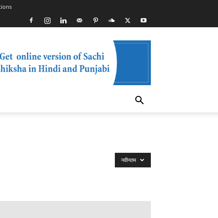
tions
नवीनतम