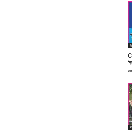
वि
C
‘च
सच्च
ने