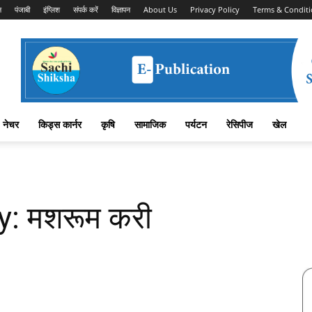
न
पंजाबी
इंग्लिश
संपर्क करें
विज्ञापन
About Us
Privacy Policy
Terms & Conditi
नेचर
किड्स कार्नर
कृषि
सामाजिक
पर्यटन
रेसिपीज
खेल
: मशरूम करी
Facebook
X
Linkedin
Pinterest