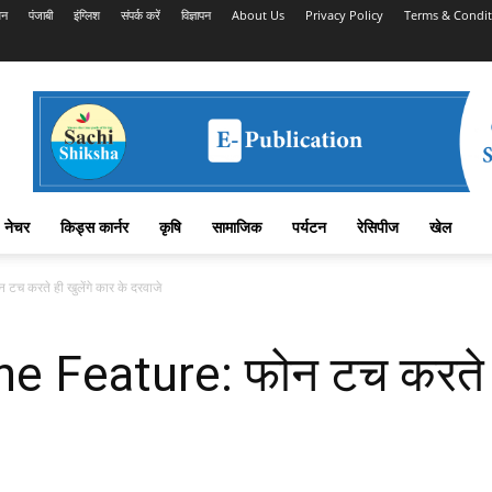
शन
पंजाबी
इंग्लिश
संपर्क करें
विज्ञापन
About Us
Privacy Policy
Terms & Condit
नेचर
किड्स कार्नर
कृषि
सामाजिक
पर्यटन
रेसिपीज
खेल
करते ही खुलेंगे कार के दरवाजे
Feature: फोन टच करते ही 