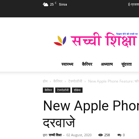
C
25
ई-प्रका
Sirsa
Sachi
Shiksha
Hindi
–
सच्ची
शिक्षा
स्वास्थ्य
कैरियर
अध्यात्म
सुंदरता
प्रसिद्ध
आध्यात्मिक
पत्रिका
होम
कैरियर
टेक्नोलॉजी
New Apple Phone Feature: फोन टच 
कैरियर
टेक्नोलॉजी
शोकेस
New Apple Phone 
दरवाजे
द्वारा
सच्ची शिक्षा
-
02 August, 2020
258
0