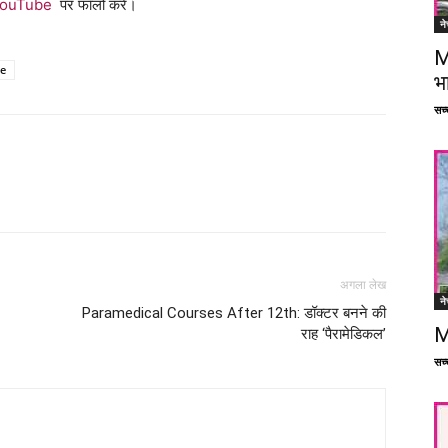
ouTube
पर फॉलो करें।
ने
M
re
भ
सच्च
Facebook
X
Linkedin
Pinterest
अगला लेख
ने
Paramedical Courses After 12th: डॉक्टर बनने की
M
राह ‘पैरामेडिकल’
सच्च