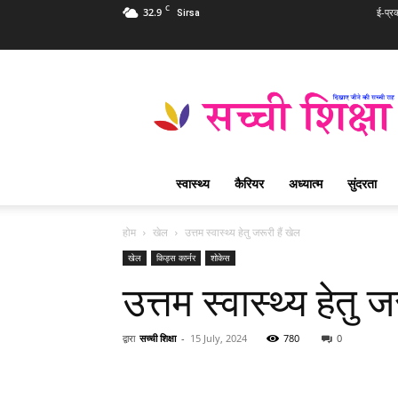
C
32.9
ई-प्र
Sirsa
Sachi
Shiksha
Hindi
–
सच्ची
शिक्षा
स्वास्थ्य
कैरियर
अध्यात्म
सुंदरता
प्रसिद्ध
आध्यात्मिक
पत्रिका
होम
खेल
उत्तम स्वास्थ्य हेतु जरूरी हैं खेल
खेल
किड्स कार्नर
शोकेस
उत्तम स्वास्थ्य हेतु ज
द्वारा
सच्ची शिक्षा
-
15 July, 2024
780
0