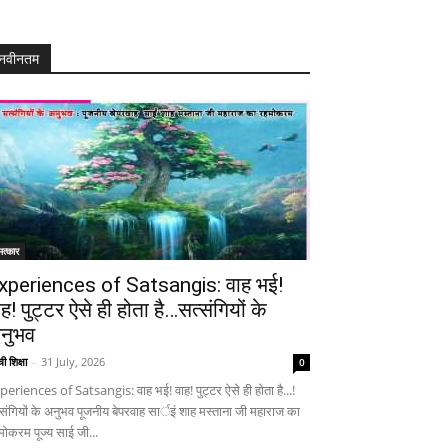
नवीनतम
त्कार
xperiences of Satsangis: वाह भई!
ाह! पुट्टर ऐसे ही होता है…सत्संगियों के
नुभव
ी शिक्षा
-
31 July, 2026
0
periences of Satsangis: वाह भई! वाह! पुट्टर ऐसे ही होता है...!
्संगियों के अनुभव पूजनीय बेपरवाह सार्इं शाह मस्ताना जी महाराज का
मोकरम पूज्य साई जी...