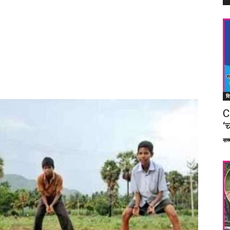
वि
C
‘च
सच्च