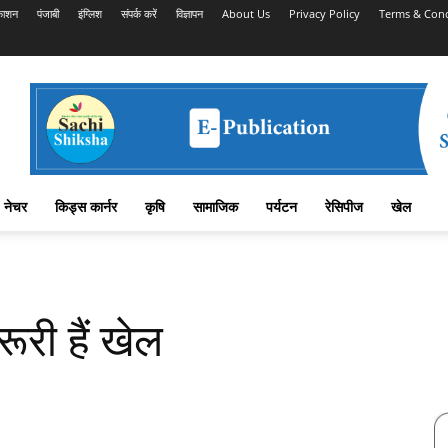
काशन
पंजाबी
इंग्लिश
संपर्क करें
विज्ञापन
About Us
Privacy Policy
Terms & Cond
नेचर
किड्स कार्नर
कृषि
सामाजिक
पर्यटन
रेसिपीज
खेल
रूरी हैं खेल