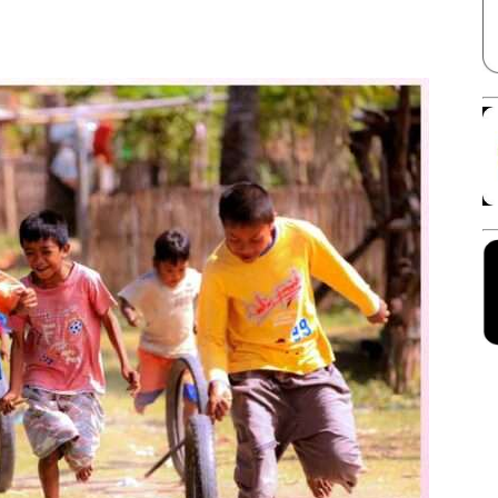
Facebook
X
Linkedin
Pinterest