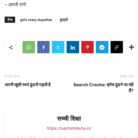
– आरती रानी
टैग्स
girls crazy dupattas
दुपट्टों
पिछला लेख
अगला लेख
अपनी खुशी स्वयं ढूंढनी पड़ती है
Search Creche: क्रेच ढूंढने जा रही
हैं?
सच्ची शिक्षा
https://sachishiksha.in/