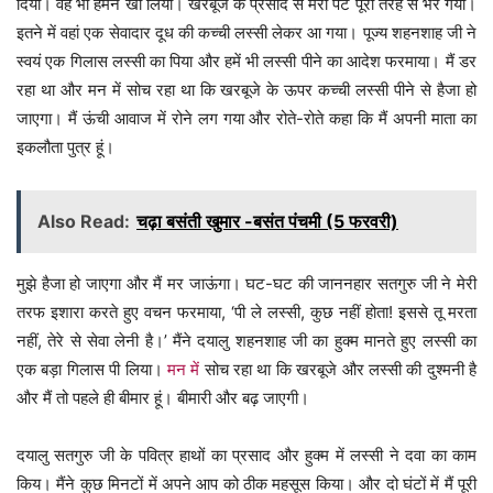
दिया। वह भी हमने खा लिया। खरबूजे के प्रसाद से मेरा पेट पूरी तरह से भर गया।
इतने में वहां एक सेवादार दूध की कच्ची लस्सी लेकर आ गया। पूज्य शहनशाह जी ने
स्वयं एक गिलास लस्सी का पिया और हमें भी लस्सी पीने का आदेश फरमाया। मैं डर
रहा था और मन में सोच रहा था कि खरबूजे के ऊपर कच्ची लस्सी पीने से हैजा हो
जाएगा। मैं ऊंची आवाज में रोने लग गया और रोते-रोते कहा कि मैं अपनी माता का
इकलौता पुत्र हूं।
Also Read:
चढ़ा बसंती खुमार -बसंत पंचमी (5 फरवरी)
मुझे हैजा हो जाएगा और मैं मर जाऊंगा। घट-घट की जाननहार सतगुरु जी ने मेरी
तरफ इशारा करते हुए वचन फरमाया, ‘पी ले लस्सी, कुछ नहीं होता! इससे तू मरता
नहीं, तेरे से सेवा लेनी है।’ मैंने दयालु शहनशाह जी का हुक्म मानते हुए लस्सी का
एक बड़ा गिलास पी लिया।
मन में
सोच रहा था कि खरबूजे और लस्सी की दुश्मनी है
और मैं तो पहले ही बीमार हूं। बीमारी और बढ़ जाएगी।
दयालु सतगुरु जी के पवित्र हाथों का प्रसाद और हुक्म में लस्सी ने दवा का काम
किय। मैंने कुछ मिनटों में अपने आप को ठीक महसूस किया। और दो घंटों में मैं पूरी