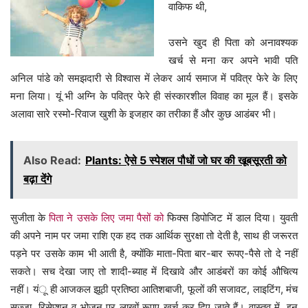
वाकिफ थी,
उसने खुद ही पिता को अनावश्यक
खर्च से मना कर अपने भावी पति
अनिल पांडे को समझदारी से विश्वास में लेकर आर्य समाज में पवित्र फेरे के लिए
मना लिया। यूं भी अग्नि के पवित्र फेरे ही संस्कारशील विवाह का मूल हैं। इसके
अलावा सारे रस्मो-रिवाज खुशी के इजहार का तरीका हैं और कुछ आडंबर भी।
Also Read:
Plants: ऐसे 5 स्पेशल पौधों जो घर की खूबसूरती को
बढ़ा देंगे
सुजीता के
पिता ने उसके लिए जमा पैसों को
फिक्स डिपोजिट में डाल दिया। युवती
की अपने नाम पर जमा राशि एक हद तक आर्थिक सुरक्षा तो देती है, साथ ही जरूरत
पड़ने पर उसके काम भी आती है, क्योंकि माता-पिता बार-बार रूपए-पैसे तो दे नहीं
सकते। सच देखा जाए तो शादी-ब्याह में दिखावे और आडंबरों का कोई औचित्य
नहीं। यंू ही आजकल झूठी प्रतिष्ठा आतिशबाजी, फूलों की सजावट, लाइटिंग, मंच
सज्जा, रिसेप्शन व भोजन पर लाखों रूपए खर्च कर दिए जाते हैं। वास्तव में, इन